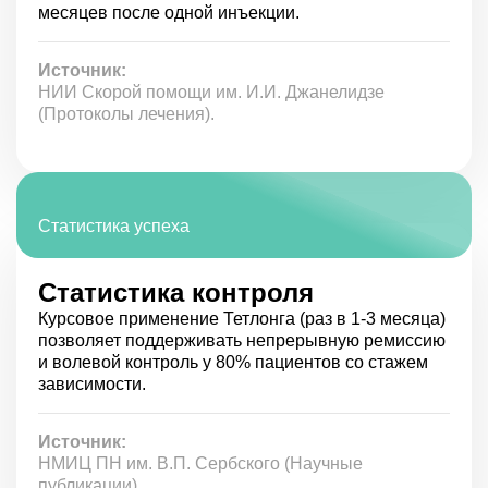
месяцев после одной инъекции.
невритов зрительного, слухового нервов, мигренями,
сонливостью и дезориентацией.
Источник:
Для всех препаратов на основе Дисульфирама
характерно частое побочное явление – металлический
НИИ Скорой помощи им. И.И. Джанелидзе
привкус во рту. В ответ на биохимические реакции
(Протоколы лечения).
Дисульфирам-этанол возникают:
коллапс, потеря сознания, кома;
неукротимая тошнота, рвота;
боли в правом подреберье, эпигастрии;
Статистика успеха
повышение температуры с потливостью;
покраснение, зуд кожных покровов;
нарушения зрения;
Статистика контроля
остановка дыхания, сердечной деятельности.
Курсовое применение Тетлонга (раз в 1-3 месяца)
Из более редких побочных эффектов внимания
позволяет поддерживать непрерывную ремиссию
заслуживают сухой кашель, нарушения мочеотделения,
и волевой контроль у 80% пациентов со стажем
изменение цвета и запаха мочи. Часто отмечается
зависимости.
повышение активности печеночных трансаминаз.
Регулярное посещение нарколога в период
Источник:
лечения предотвратит развитие и
НМИЦ ПН им. В.П. Сербского (Научные
прогрессирование побочных реакций
. При
публикации).