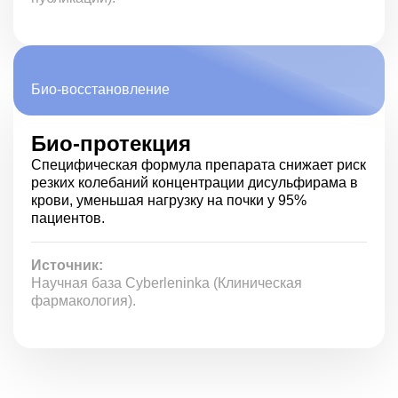
обнаружении у себя перечисленных симптомов
больному рекомендуется посетить лечащего врача для
коррекции лечения и возникших нарушений. Если
лекарственное средство не подойдет пациенту, врач
проведет замену и подберет другой вариант терапии.
Био-восстановление
Био-протекция
Специфическая формула препарата снижает риск
резких колебаний концентрации дисульфирама в
крови, уменьшая нагрузку на почки у 95%
пациентов.
Источник:
Научная база Cyberleninka (Клиническая
фармакология).