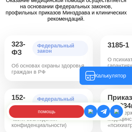
Оказание медицинской помощи осуществляется
на основании федеральных законов,
профильных приказов Минздрава и клинических
рекомендаций.
323-
3185-1
Федеральный
закон
ФЗ
О психиа
Об основах охраны здоровья
гарантиях
граждан в РФ
оказании
Калькулятор
152-
Прика
Федеральный
закон
ФЗ
№1034
помощь
О персональных данных (в
Об утвер
части соблюдения
медицинс
конфиденциальности)
«психиат