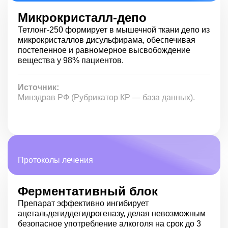
тяжелых формах печеночно-клеточной
недостаточности;
Микрокристалл-депо
средней, тяжелой степени тяжести сахарного
Тетлонг-250 формирует в мышечной ткани депо из
диабета любого типа, тиреотоксикоз и прочие
микрокристаллов дисульфирама, обеспечивая
болезни эндокринной системы;
эпилепсии любой этиологии, кроме алкогольной;
постепенное и равномерное высвобождение
заболеваний ЖКТ в период обострения, а также
вещества у 98% пациентов.
угрожающие кровотечениями различной
интенсивности;
Источник:
выраженных изменений в анализе крове (анемия,
Минздрав РФ (Рубрикатор КР — база данных).
лейкопения, лейкоцитоз);
злокачественные и прогрессирующие
доброкачественные новообразования.
Провести кодирование Тетлонгом 250 можно лишь
после полной подготовки пациента и прохождения им
дополнительных обследований.
Протоколы лечения
Побочные эффекты
Ферментативный блок
Нежелательные реакции после кодировки схожи с
Препарат эффективно ингибирует
проявлениями тетурам-алкогольной реакции после
ацетальдегиддегидрогеназу, делая невозможным
употребления какого-то количества спиртного.
безопасное употребление алкоголя на срок до 3
Поражение нервной системы проявляется симптомами