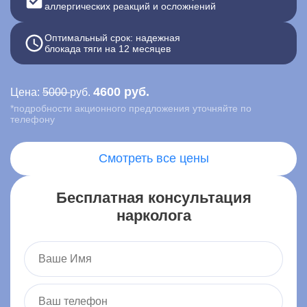
аллергических реакций и осложнений
Контакты
Оптимальный срок: надежная
блокада тяги на 12 месяцев
Записаться онлайн
4600 руб.
Цена:
5000
руб.
Вызвать врача на дом
*подробности акционного предложения уточняйте по
телефону
Боброво
,
ул. Неманова, 6
Смотреть все цены
Бесплатная консультация
нарколога