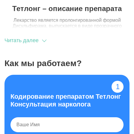
Тетлонг – описание препарата
Лекарство является пролонгированной формой
Дисульфирама, выпускается в виде прозрачного
желтоватого раствора с небольшим специфическим
запахом. В 1 мл препарата содержится 0,25 мг
Читать далее
действующего вещества. После введения лекарства в
ягодичную мышцу оно кристаллизуется и депонируется
в жировых тканях, что объясняет длительное
сохранение лечебного эффекта.
Как мы работаем?
Кодирование препаратом Тетлонг
Консультация нарколога