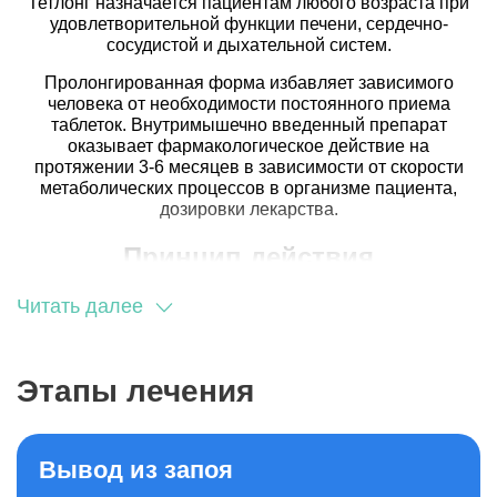
Тетлонг назначается пациентам любого возраста при
удовлетворительной функции печени, сердечно-
сосудистой и дыхательной систем.
Пролонгированная форма избавляет зависимого
человека от необходимости постоянного приема
таблеток. Внутримышечно введенный препарат
оказывает фармакологическое действие на
протяжении 3-6 месяцев в зависимости от скорости
метаболических процессов в организме пациента,
дозировки лекарства.
Принцип действия
Механизм противоалкогольного действия
Читать далее
лекарственного средства обусловливается
нарушением работы ферментативной системы печени
по переработке продуктов распада этанола. Скопление
Этапы лечения
ацетальдегида в кровеносном русле, а также тканях
печени способствует развитию тетурам-алкогольной
реакции. Явления интоксикации, которые испытывают
зависимые, пугают их и заставляют отказаться от
Вывод из запоя
алкоголя на время лечения, а после реабилитации и
насовсем.