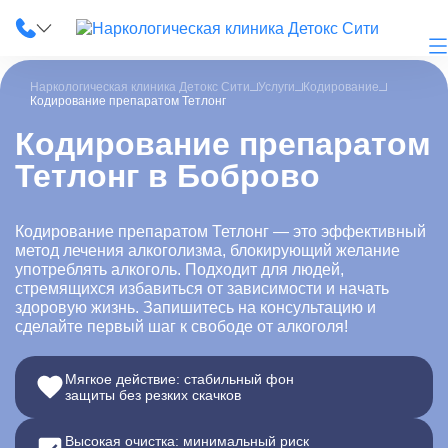
Наркологическая клиника Детокс Сити
Услуги
Кодирование
Кодирование препаратом Тетлонг
Кодирование препаратом
Тетлонг в Боброво
О клинике
Наши услуги
Кодирование препаратом Тетлонг — это эффективный
метод лечения алкоголизма, блокирующий желание
Цены
употреблять алкоголь. Подходит для людей,
стремящихся избавиться от зависимости и начать
Лицензии
здоровую жизнь. Запишитесь на консультацию и
сделайте первый шаг к свободе от алкоголя!
Фотогалерея
Мягкое действие: стабильный фон
Акции и скидки
защиты без резких скачков
Вопрос-ответ
Высокая очистка: минимальный риск