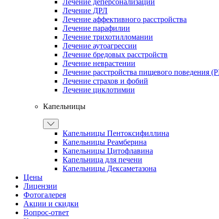
Лечение деперсонализации
Лечение ДРЛ
Лечение аффективного расстройства
Лечение парафилии
Лечение трихотилломании
Лечение аутоагрессии
Лечение бредовых расстройств
Лечение неврастении
Лечение расстройства пищевого поведения (
Лечение страхов и фобий
Лечение циклотимии
Капельницы
Капельницы Пентоксифиллина
Капельницы Реамберина
Капельницы Цитофлавина
Капельница для печени
Капельницы Дексаметазона
Цены
Лицензии
Фотогалерея
Акции и скидки
Вопрос-ответ