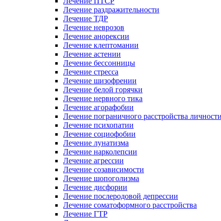
Лечение ПТСР
Лечение раздражительности
Лечение ТДР
Лечение неврозов
Лечение анорексии
Лечение клептомании
Лечение астении
Лечение бессонницы
Лечение стресса
Лечение шизофрении
Лечение белой горячки
Лечение нервного тика
Лечение агорафобии
Лечение пограничного расстройства личност
Лечение психопатии
Лечение социофобии
Лечение лунатизма
Лечение нарколепсии
Лечение агрессии
Лечение созависимости
Лечение шопоголизма
Лечение дисфории
Лечение послеродовой депрессии
Лечение соматоформного расстройства
Лечение ГТР