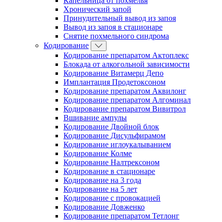
Капельница от похмелья
Хронический запой
Принудительный вывод из запоя
Вывод из запоя в стационаре
Снятие похмельного синдрома
Кодирование
Кодирование препаратом Актоплекс
Блокада от алкогольной зависимости
Кодирование Витамерц Депо
Имплантация Продетоксоном
Кодирование препаратом Аквилонг
Кодирование препаратом Алгоминал
Кодирование препаратом Вивитрол
Вшивание ампулы
Кодирование Двойной блок
Кодирование Дисульфирамом
Кодирование иглоукалыванием
Кодирование Колме
Кодирование Налтрексоном
Кодирование в стационаре
Кодирование на 3 года
Кодирование на 5 лет
Кодирование с провокацией
Кодирование Довженко
Кодирование препаратом Тетлонг