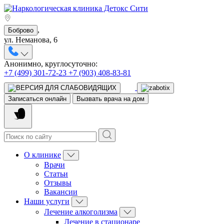
,
Боброво
ул. Неманова, 6
Анонимно, круглосуточно:
+7 (499) 301-72-23
+7 (903) 408-83-81
Записаться онлайн
Вызвать врача на дом
О клинике
Врачи
Статьи
Отзывы
Вакансии
Наши услуги
Лечение алкоголизма
Лечение в стационаре