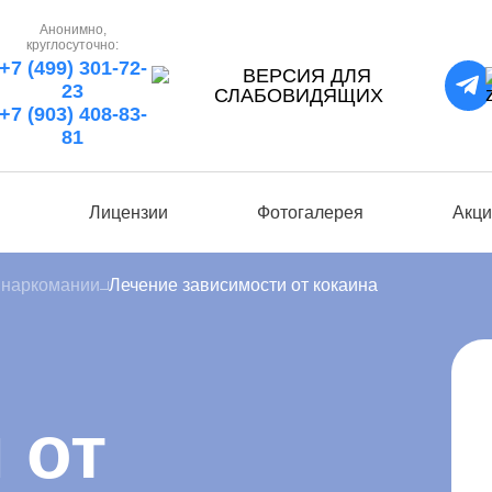
Анонимно,
круглосуточно:
+7 (499) 301-72-
23
+7 (903) 408-83-
81
ы
Лицензии
Фотогалерея
Акци
 наркомании
Лечение зависимости от кокаина
 от