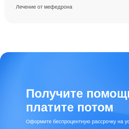
Лечение от мефедрона
Получите помощь
платите потом
Оформите беспроцентную рассрочку на у