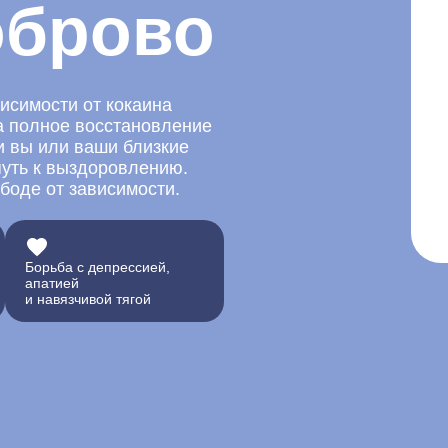
оброво
исимости от кокаина
а полное восстановление
и вы или ваши близкие
путь к выздоровлению.
ободе от зависимости.
Борьба с депрессией,
апатией
и навязчивой тягой