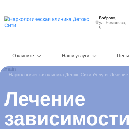
Боброво
,
ул. Неманова,
6
О клинике
Наши услуги
Цен
Наркологическая клиника Детокс Сити
Услуги
Лечение
Лечение
зависимости