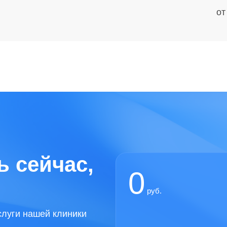
от
 сейчас,
0
руб.
слуги нашей клиники